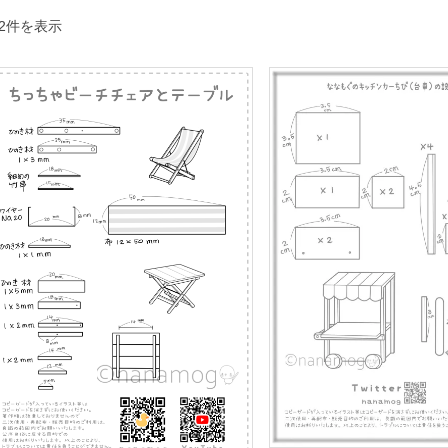
人
2件を表示
気
順