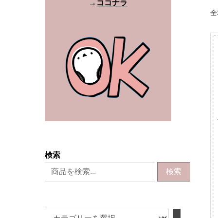
→
ココナラ
全
検索
検索
カ