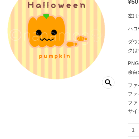
¥
50
左は
ハロ
ダウ
クは
PN
余白
ファイ
ファイ
ファイ
サイズ
ハ
ロ