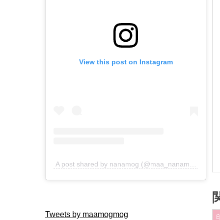
View this post on Instagram
A post shared by nanamog (@maa_nanamog)
Tweets by maamogmog