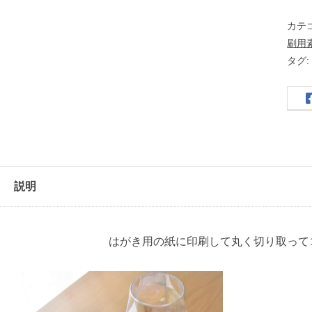
ウ
カテ
ィ
刷用
ン
タグ
の
イ
ラ
ス
ト
・
説明
コ
ー
ス
はがき用の紙に印刷して丸く切り取って
タ
ー
用
・