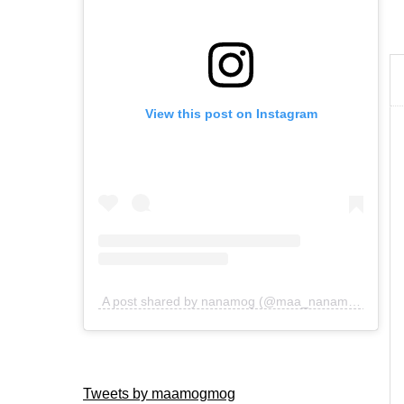
View this post on Instagram
A post shared by nanamog (@maa_nanamog)
Tweets by maamogmog