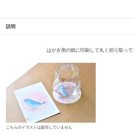
の
イ
ラ
ス
説明
ト
・
はがき用の紙に印刷して丸く切り取って
コ
ー
ス
タ
ー
用
個
こちらのイラストは販売していません