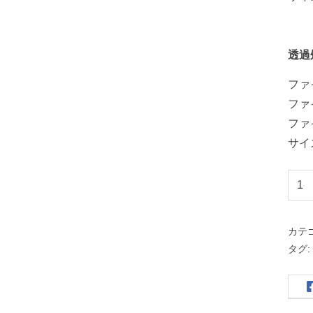
透過
ファイ
ファイ
ファ
サイズ
セ
キ
セ
カテ
イ
タグ
イ
ン
コ