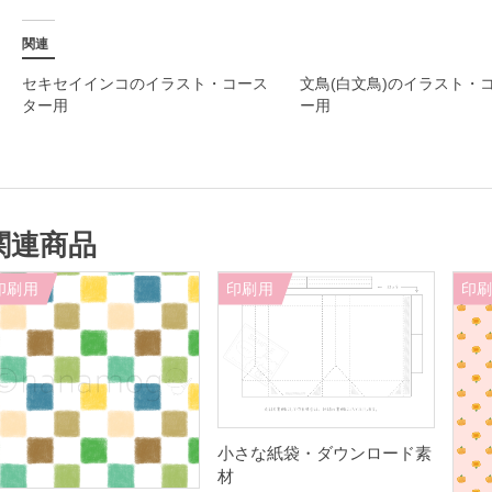
関連
セキセイインコのイラスト・コース
文鳥(白文鳥)のイラスト・
ター用
ー用
関連商品
印刷用
印刷用
印
小さな紙袋・ダウンロード素
材