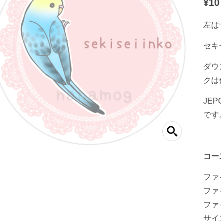
¥
10
左は
セキ
ダウ
クは
JE
です
コー
ファイル
ファイ
ファ
サイズ