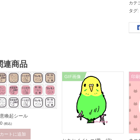
カテ
わ
タグ
い
い
犬
・
チ
ワ
関連商品
ワ
・
GIF画像
印
モ
ノ
ク
ロ
意喚起シール
・
0
(税込)
G
カートに追加
I