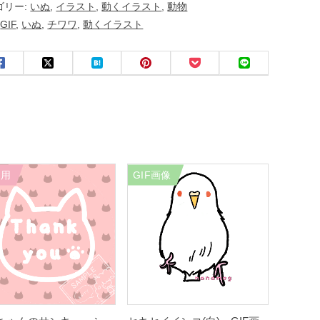
ゴリー:
いぬ
,
イラスト
,
動くイラスト
,
動物
:
GIF
,
いぬ
,
チワワ
,
動くイラスト
刷用
GIF画像