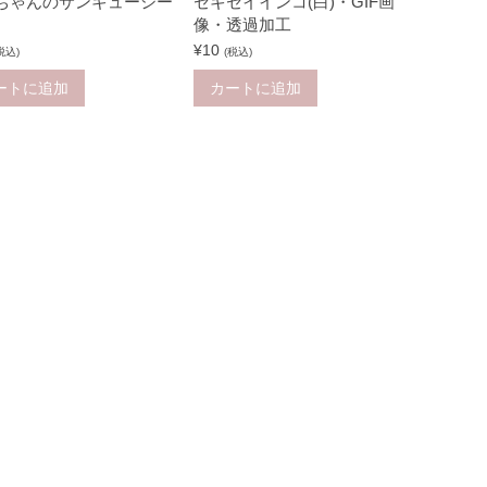
ちゃんのサンキューシー
セキセイインコ(白)・GIF画
像・透過加工
¥
10
税込)
(税込)
ートに追加
カートに追加