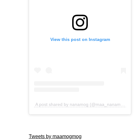
View this post on Instagram
A post shared by nanamog (@maa_nanamog)
Tweets by maamogmog