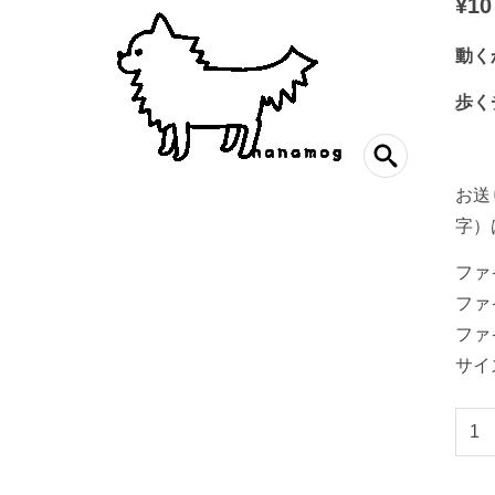
¥
10
動く
歩く
お送
字）
ファイ
ファイ
ファイ
サイズ
動
く
か