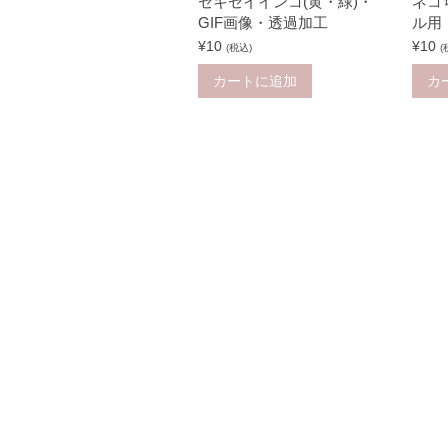
セキセイインコ(黄・緑)・
ネコ
F
GIF画像・透過加工
ル用
画
¥
10
¥
10
(税込)
(
像
カートに追加
カ
個