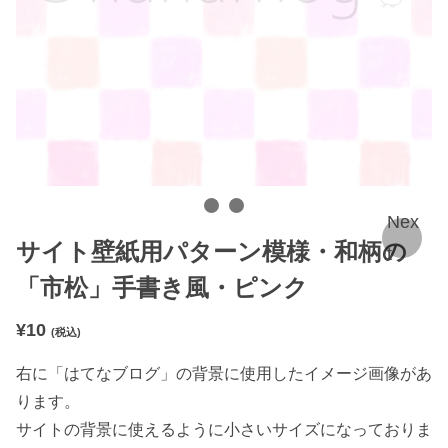
Nex
サイト壁紙用パターン模様・和柄の
t
「市松」手書き風・ピンク
¥
10
(税込)
右に「はてなブログ」の背景に使用したイメージ画像があ
ります。
サイトの背景に使えるように小さいサイズになっておりま