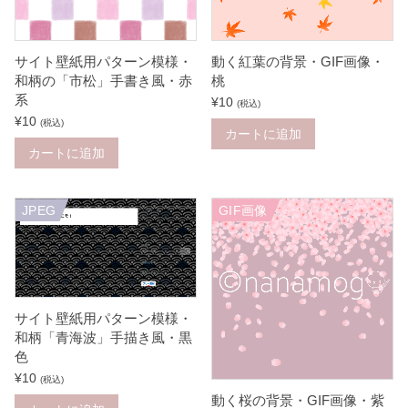
サイト壁紙用パターン模様・
動く紅葉の背景・GIF画像・
和柄の「市松」手書き風・赤
桃
系
¥
10
(税込)
¥
10
(税込)
カートに追加
カートに追加
JPEG
GIF画像
サイト壁紙用パターン模様・
和柄「青海波」手描き風・黒
色
¥
10
(税込)
動く桜の背景・GIF画像・紫