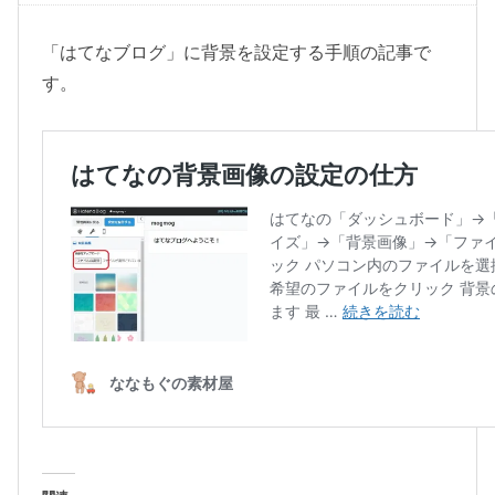
様
・
「はてなブログ」に背景を設定する手順の記事で
和
す。
柄
の
「
市
松
」
手
書
き
風
・
ピ
ン