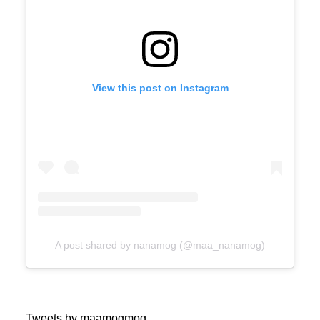
View this post on Instagram
A post shared by nanamog (@maa_nanamog)
Tweets by maamogmog