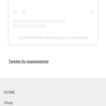
A post shared by nanamog (@maa_nanamog)
Tweets by maamogmog
HOME
Shop