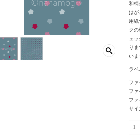
和柄
はが
用紙
クの
ェッ
りま
いま
ラベ
ファイ
ファイ
ファイ
サイズ
印
刷