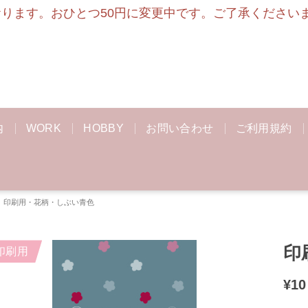
ます。おひとつ50円に変更中です。ご了承くださいませ
内
WORK
HOBBY
お問い合わせ
ご利用規約
印刷用・花柄・しぶい青色
印
印刷用
¥
10