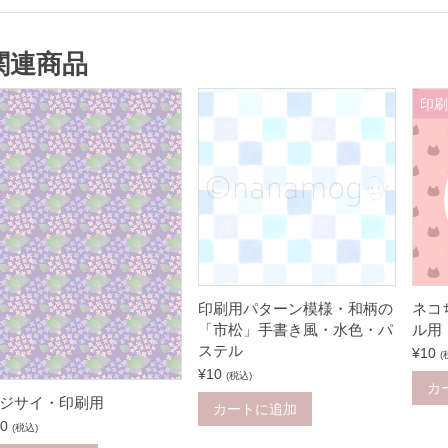
関連商品
印
印刷用パターン模様・和柄の
ネコ
「市松」手書き風・水色・パ
ル用
ステル
¥
10
(
¥
10
(税込)
カ
ジサイ・印刷用
カートに追加
0
(税込)