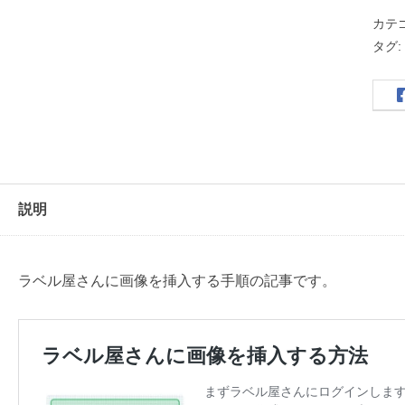
用
カテ
・
タグ
花
柄
・
し
ぶ
い
青
説明
色
個
ラベル屋さんに画像を挿入する手順の記事です。