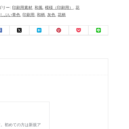
ゴリー:
印刷用素材
,
和風
,
模様（印刷用）
,
花
:
しぶい青色
,
印刷用
,
和柄
,
灰色
,
花柄