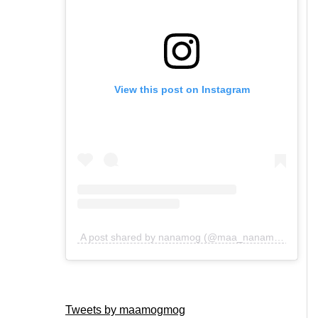
View this post on Instagram
A post shared by nanamog (@maa_nanamog)
Tweets by maamogmog