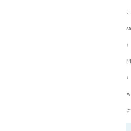
こ
s
↓
開
↓
ｗ
に