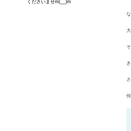
くださいませm(__)m
な
大
そ
き
さ
何