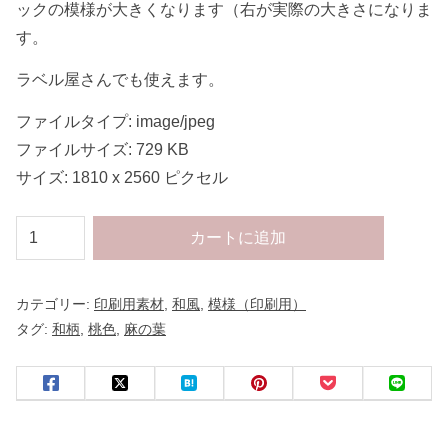
ックの模様が大きくなります（右が実際の大きさになりま
す。
ラベル屋さんでも使えます。
ファイルタイプ: image/jpeg
ファイルサイズ: 729 KB
サイズ: 1810 x 2560 ピクセル
印
カートに追加
刷
用
カテゴリー:
印刷用素材
,
和風
,
模様（印刷用）
パ
タグ:
和柄
,
桃色
,
麻の葉
タ
ー
ン
模