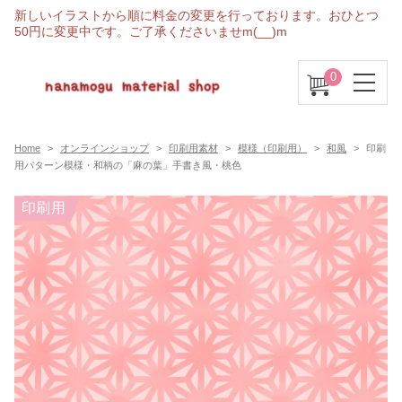
新しいイラストから順に料金の変更を行っております。おひとつ
50円に変更中です。ご了承くださいませm(__)m
0
Home
オンラインショップ
印刷用素材
模様（印刷用）
和風
印刷
用パターン模様・和柄の「麻の葉」手書き風・桃色
印刷用