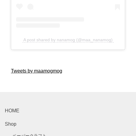
A post shared by nanamog (@maa_nanamog)
Tweets by maamogmog
HOME
Shop
ペーパークラフト