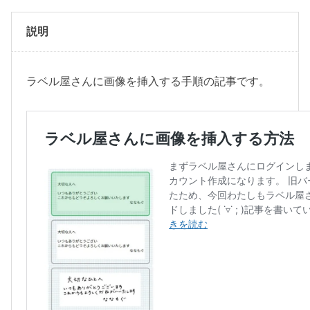
様
・
説明
和
柄
の
ラベル屋さんに画像を挿入する手順の記事です。
「
麻
の
葉
」
手
書
き
風
・
桃